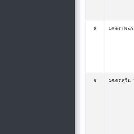
8
ผศ.ดร.ประ
9
ผศ.ดร.สุวิน 