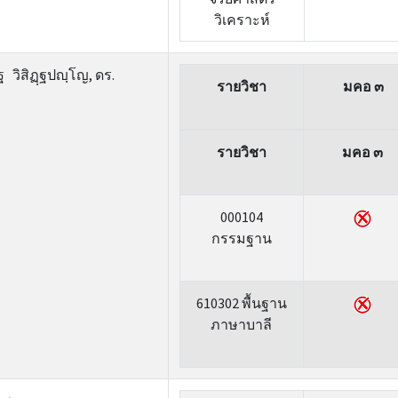
วิเคราะห์
 วิสิฏฺฐปญฺโญ, ดร.
รายวิชา
มคอ ๓
รายวิชา
มคอ ๓
000104
กรรมฐาน
610302 พื้นฐาน
ภาษาบาลี