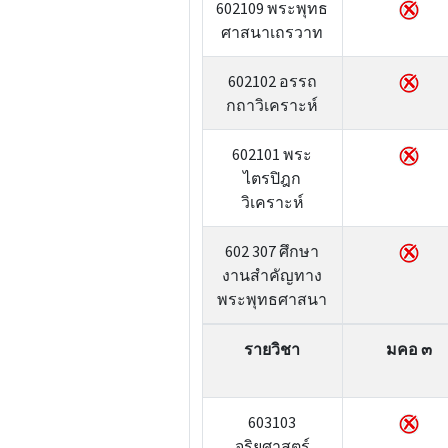
602109 พระพุทธ
ศาสนาเถรวาท
602102 อรรถ
กถาวิเคราะห์
602101 พระ
ไตรปิฎก
วิเคราะห์
602 307 ศึกษา
งานสำคัญทาง
พระพุทธศาสนา
รายวิชา
มคอ ๓
603103
จริยศาสตร์