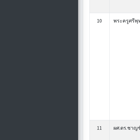
10
พระครูศรีพุ
11
ผศ.ดร.ชาญช