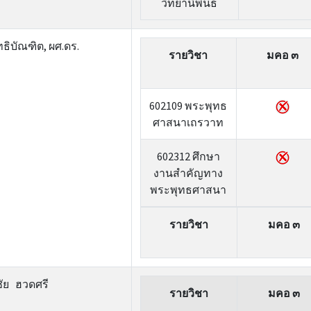
วิทยานิพนธ์
ทธิบัณฑิต, ผศ.ดร.
รายวิชา
มคอ ๓
602109 พระพุทธ
ศาสนาเถรวาท
602312 ศึกษา
งานสำคัญทาง
พระพุทธศาสนา
รายวิชา
มคอ ๓
ัย ฮวดศรี
รายวิชา
มคอ ๓