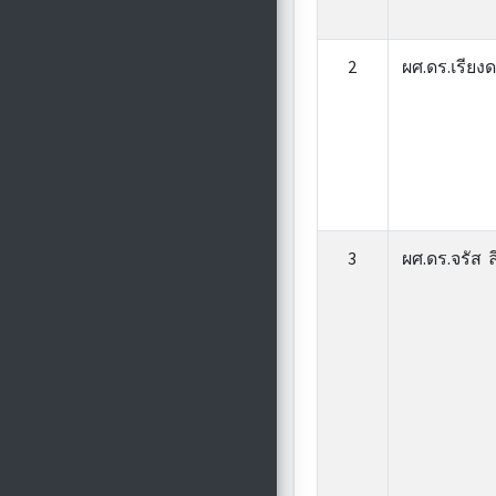
2
ผศ.ดร.เรียง
3
ผศ.ดร.จรัส 