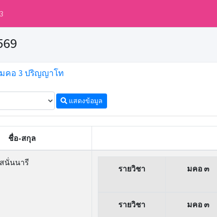
3
569
ล มคอ 3 ปริญญาโท
แสดงข้อมูล
ชื่อ-สกุล
 สนั่นนารี
รายวิชา
มคอ ๓
รายวิชา
มคอ ๓