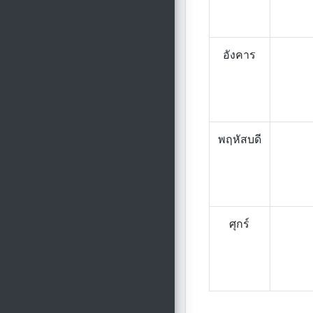
อังคาร
พฤหัสบดี
ศุกร์